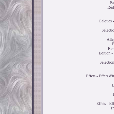
Pa
Rédu
Calques -
Sélectio
Alle
É
Ret
Édition - 
Sélection
Effets - Effets d
B
Effets - Ef
Tr