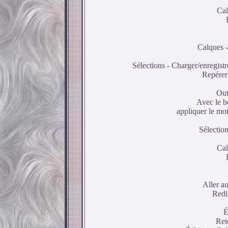
Cal
Calques -
Sélections - Charger/enregistr
Repérer
Out
Avec le bo
appliquer le mot
Sélection
Cal
Aller a
Redi
É
Ret