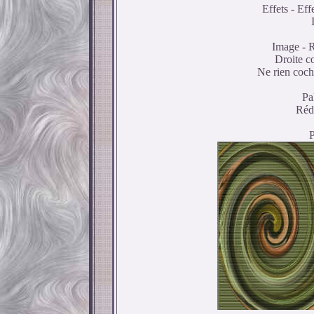
Effets - Eff
Image - R
Droite c
Ne rien coche
Pa
Rédu
P