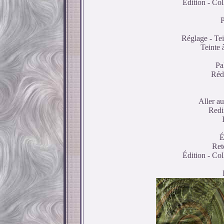
Édition - Co
P
Réglage - Tein
Teinte 
Pa
Rédu
Aller a
Redi
É
Ret
Édition - Co