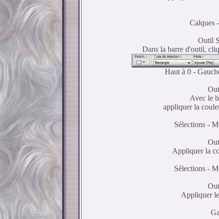
Calques -
Outil 
Dans la barre d'outil, cli
Haut à 0 - Gauche
Out
Avec le b
appliquer la coule
Sélections - Mo
Out
Appliquer la co
Sélections - Mo
Out
Appliquer le
Ga