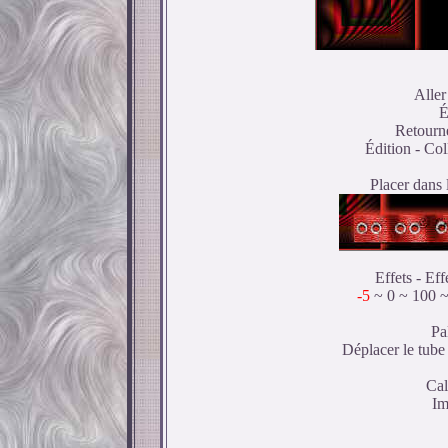
Aller
É
Retourne
Édition - Co
Placer dans 
Effets - Ef
-5
~ 0 ~ 100 ~ 
Pa
Déplacer le tube
Cal
Im