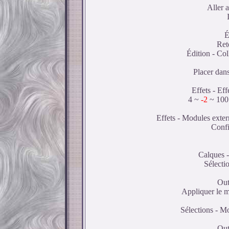
Aller 
É
Ret
Édition - Co
Placer dans
Effets - Ef
4 ~
-2
~ 100 
Effets - Modules exte
Confi
Calques -
Sélectio
Out
Appliquer le m
Sélections - Mo
Out