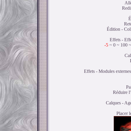
All
Redi
É
Ret
Édition - Co
Effets - Ef
-5
~ 0 ~ 100 ~ 
Cal
Effets - Modules externes 
Pa
Réduire l'
Calques - Age
Placer 