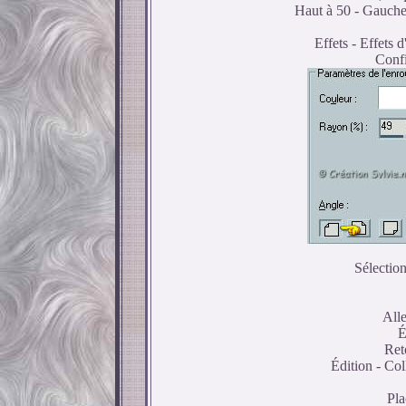
Haut à 50 - Gauche 
Effets - Effets
Confi
Sélection
All
É
Ret
Édition - Co
Pla