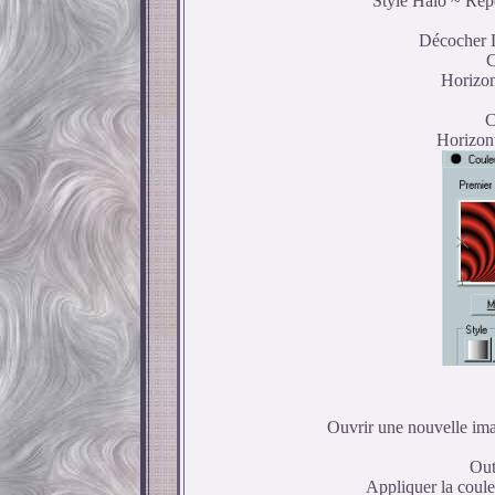
Style Halo ~ Répé
Décocher Li
C
Horizont
C
Horizont
Ouvrir une nouvelle ima
Out
Appliquer la coule