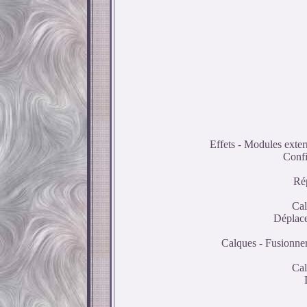
Effets - Modules exte
Confi
Rép
Cal
Déplace
Calques - Fusionner
Cal